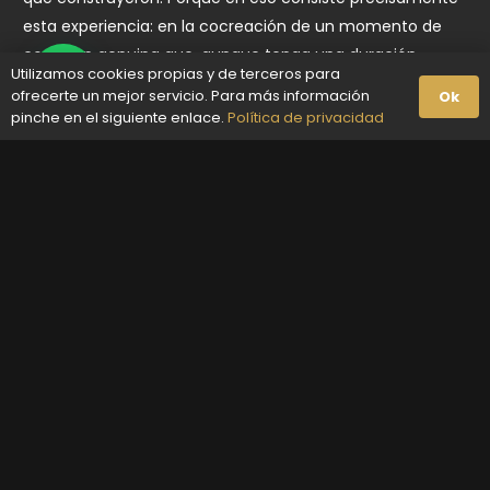
esta experiencia: en la cocreación de un momento de
conexión genuina que, aunque tenga una duración
Utilizamos cookies propias y de terceros para
determinada, se siente completamente real mientras
ofrecerte un mejor servicio. Para más información
Ok
dura.
pinche en el siguiente enlace.
Política de privacidad
En Andrea Di Marco te invitamos a descubrir esta
modalidad y a elegir al caballero que mejor encaje con lo
que buscas. Porque mereces sentirte acompañada de
verdad, aunque sea por unas horas.