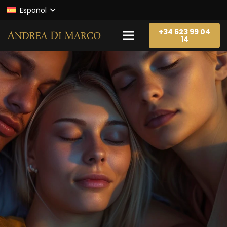
Español
+34 623 99 04
14